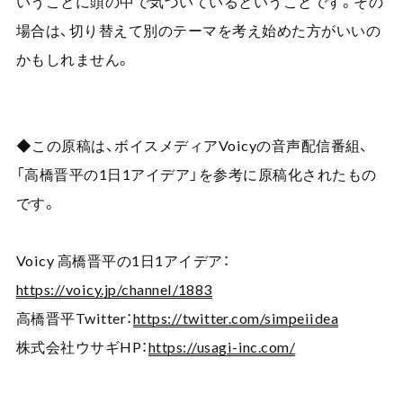
いうことに頭の中で気づいているということです。その
場合は、切り替えて別のテーマを考え始めた方がいいの
かもしれません。
◆この原稿は、ボイスメディア
Voicy
の音声配信番組、
「高橋晋平の
1
日
1
アイデア」を参考に原稿化されたもの
です。
Voicy
高橋晋平の
1
日
1
アイデア：
https://voicy.jp/channel/1883
高橋晋平
Twitter
：
https://twitter.com/simpeiidea
株式会社ウサギ
HP
：
https://usagi-inc.com/