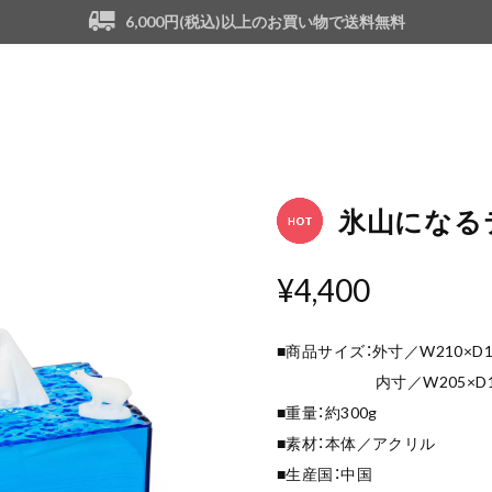
6,000円(税込)以上のお買い物で送料無料
氷山になる
¥4,400
■商品サイズ：外寸／W210×D12
内寸／W205×D110×
■重量：約300g
■素材：本体／アクリル
■生産国：中国