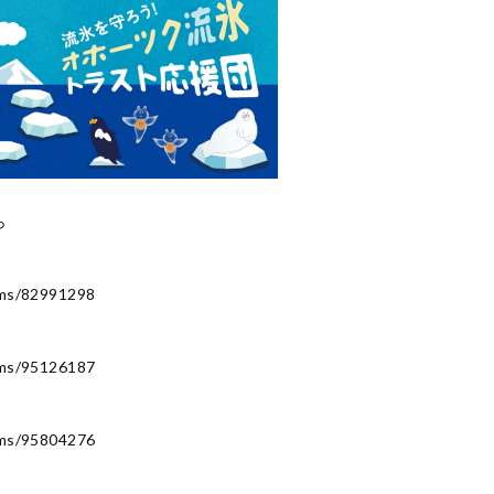
ら
ems/82991298
ems/95126187
ems/95804276