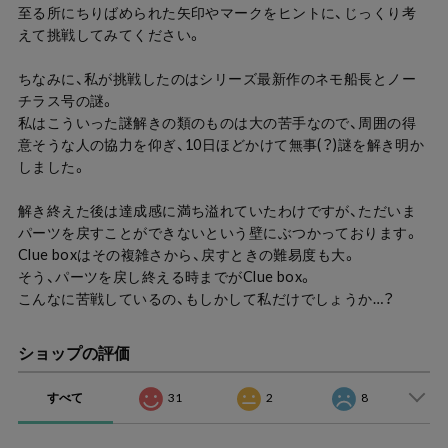
至る所にちりばめられた矢印やマークをヒントに、じっくり考
えて挑戦してみてください。
ちなみに、私が挑戦したのはシリーズ最新作のネモ船長とノー
チラス号の謎。
私はこういった謎解きの類のものは大の苦手なので、周囲の得
意そうな人の協力を仰ぎ、10日ほどかけて無事(？)謎を解き明か
しました。
解き終えた後は達成感に満ち溢れていたわけですが、ただいま
パーツを戻すことができないという壁にぶつかっております。
Clue boxはその複雑さから、戻すときの難易度も大。
そう、パーツを戻し終える時までがClue box。
こんなに苦戦しているの、もしかして私だけでしょうか…？
ショップの評価
すべて
31
2
8